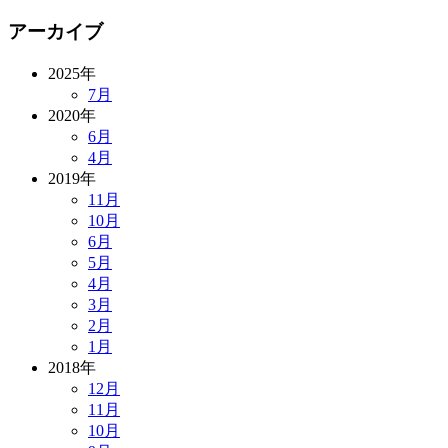
アーカイブ
2025年
7月
2020年
6月
4月
2019年
11月
10月
6月
5月
4月
3月
2月
1月
2018年
12月
11月
10月