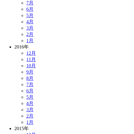
7月
6月
5月
4月
3月
2月
1月
2016年
12月
11月
10月
9月
8月
7月
6月
5月
4月
3月
2月
1月
2015年