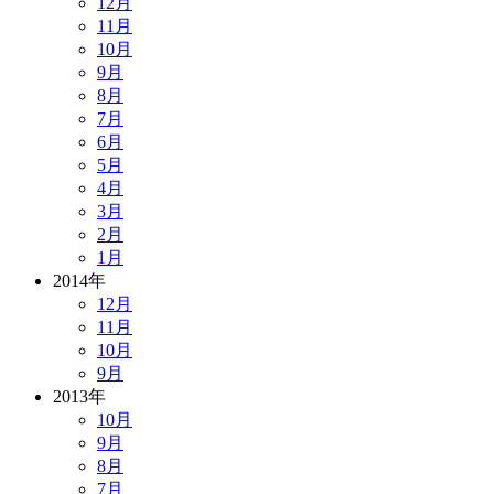
12月
11月
10月
9月
8月
7月
6月
5月
4月
3月
2月
1月
2014年
12月
11月
10月
9月
2013年
10月
9月
8月
7月