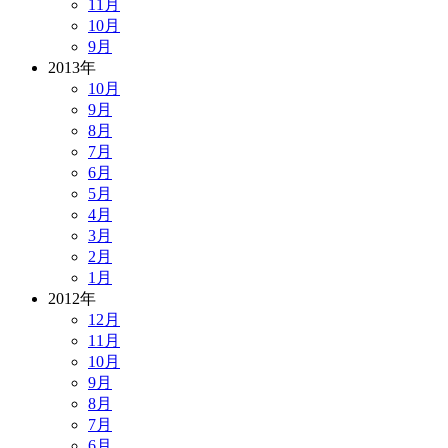
11月
10月
9月
2013年
10月
9月
8月
7月
6月
5月
4月
3月
2月
1月
2012年
12月
11月
10月
9月
8月
7月
6月