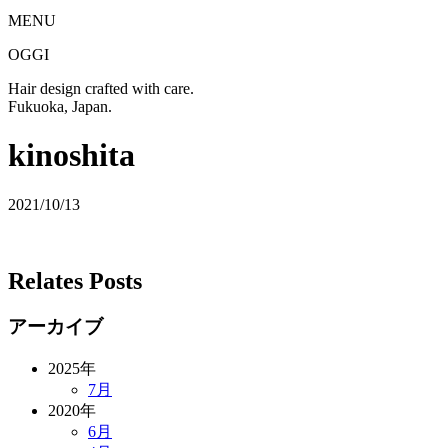
MENU
OGGI
Hair design crafted with care.
Fukuoka, Japan.
kinoshita
2021/10/13
Relates Posts
アーカイブ
2025年
7月
2020年
6月