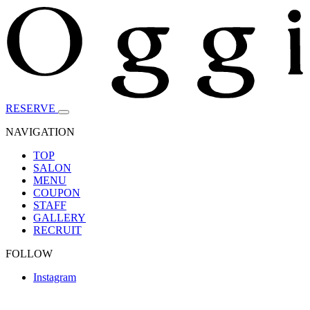
RESERVE
NAVIGATION
TOP
SALON
MENU
COUPON
STAFF
GALLERY
RECRUIT
FOLLOW
Instagram