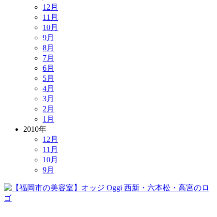
12月
11月
10月
9月
8月
7月
6月
5月
4月
3月
2月
1月
2010年
12月
11月
10月
9月