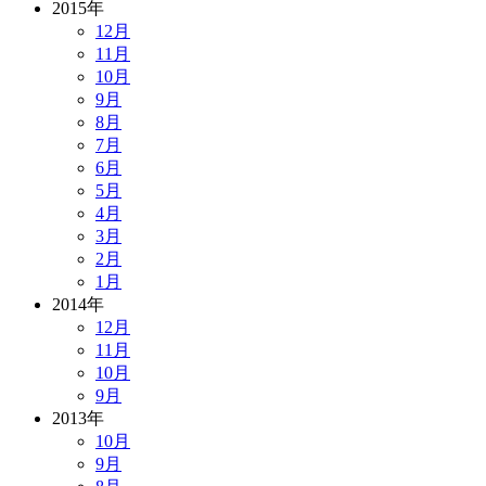
2015年
12月
11月
10月
9月
8月
7月
6月
5月
4月
3月
2月
1月
2014年
12月
11月
10月
9月
2013年
10月
9月