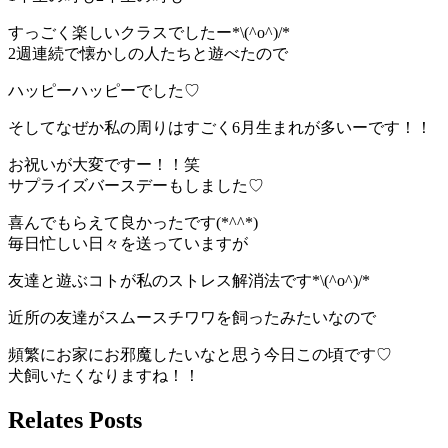
すっごく楽しいクラスでしたー*\(^o^)/*
2週連続で懐かしの人たちと遊べたので
ハッピーハッピーでした♡
そしてなぜか私の周りはすごく6月生まれが多いーです！！
お祝いが大変ですー！！笑
サプライズバースデーもしました♡
喜んでもらえて良かったです(*^^*)
毎日忙しい日々を送っていますが
友達と遊ぶコトが私のストレス解消法です*\(^o^)/*
近所の友達がスムースチワワを飼ったみたいなので
頻繁にお家にお邪魔したいなと思う今日この頃です♡
犬飼いたくなりますね！！
Relates Posts