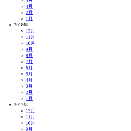
4月
3月
2月
1月
2018年
12月
11月
10月
9月
8月
7月
6月
5月
4月
3月
2月
1月
2017年
12月
11月
10月
9月