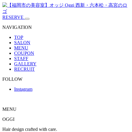
RESERVE
NAVIGATION
TOP
SALON
MENU
COUPON
STAFF
GALLERY
RECRUIT
FOLLOW
Instagram
MENU
OGGI
Hair design crafted with care.