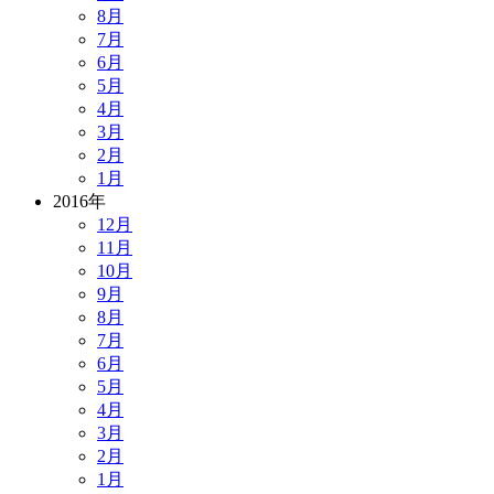
8月
7月
6月
5月
4月
3月
2月
1月
2016年
12月
11月
10月
9月
8月
7月
6月
5月
4月
3月
2月
1月