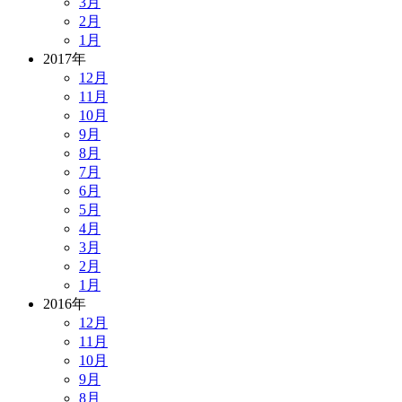
3月
2月
1月
2017年
12月
11月
10月
9月
8月
7月
6月
5月
4月
3月
2月
1月
2016年
12月
11月
10月
9月
8月