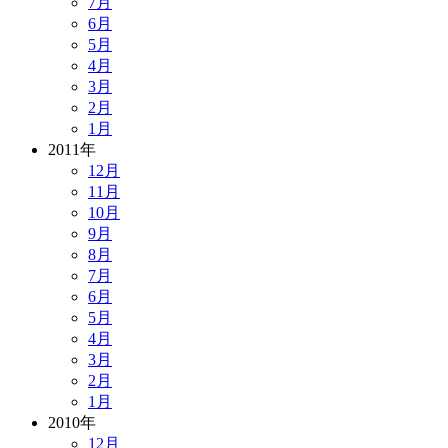
7月
6月
5月
4月
3月
2月
1月
2011年
12月
11月
10月
9月
8月
7月
6月
5月
4月
3月
2月
1月
2010年
12月