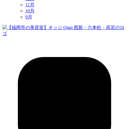
11月
10月
9月