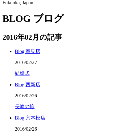
Fukuoka, Japan.
BLOG
ブログ
2016年02月の記事
Blog 室見店
2016/02/27
結婚式
Blog 西新店
2016/02/26
長崎の旅
Blog 六本松店
2016/02/26