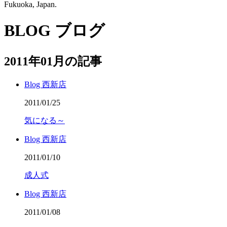
Fukuoka, Japan.
BLOG
ブログ
2011年01月の記事
Blog 西新店
2011/01/25
気になる～
Blog 西新店
2011/01/10
成人式
Blog 西新店
2011/01/08