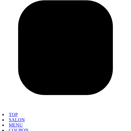
TOP
SALON
MENU
COUPON