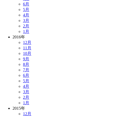
6月
5月
4月
3月
2月
1月
2016年
12月
11月
10月
9月
8月
7月
6月
5月
4月
3月
2月
1月
2015年
12月