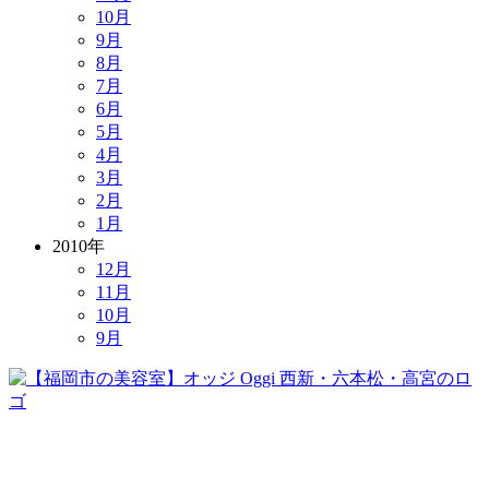
10月
9月
8月
7月
6月
5月
4月
3月
2月
1月
2010年
12月
11月
10月
9月