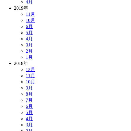
4月
2019年
11月
10月
6月
5月
4月
3月
2月
1月
2018年
12月
11月
10月
9月
8月
7月
6月
5月
4月
3月
2月