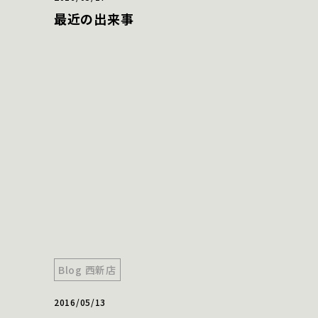
最近の出来事
Blog 西新店
2016/05/13