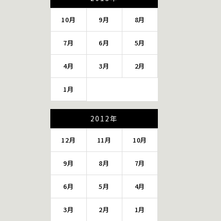
10月
9月
8月
7月
6月
5月
4月
3月
2月
1月
2012年
12月
11月
10月
9月
8月
7月
6月
5月
4月
3月
2月
1月