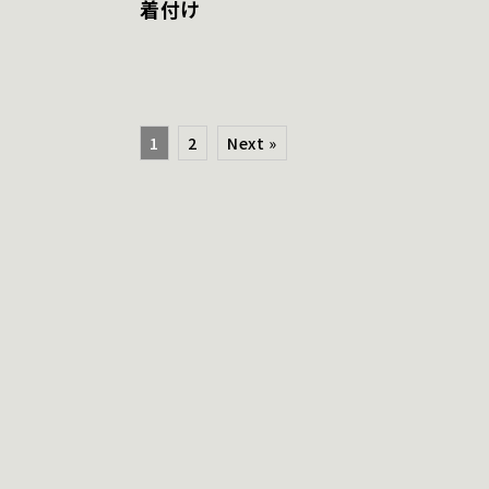
着付け
1
2
Next »