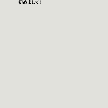
初めまして！