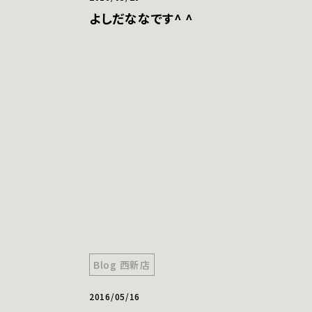
よしだななです^ ^
Blog 西新店
2016/05/16