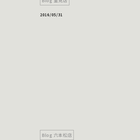
Blog 室見店
2016/05/31
Blog 六本松店