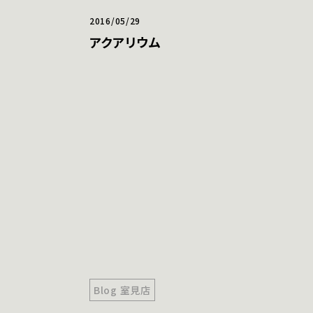
2016/05/29
アクアリウム
Blog 室見店