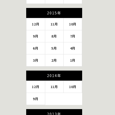
2015年
12月
11月
10月
9月
8月
7月
6月
5月
4月
3月
2月
1月
2014年
12月
11月
10月
9月
2013年