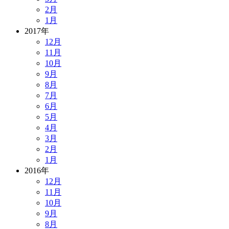
2月
1月
2017年
12月
11月
10月
9月
8月
7月
6月
5月
4月
3月
2月
1月
2016年
12月
11月
10月
9月
8月