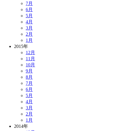
7月
6月
5月
4月
3月
2月
1月
2015年
12月
11月
10月
9月
8月
7月
6月
5月
4月
3月
2月
1月
2014年