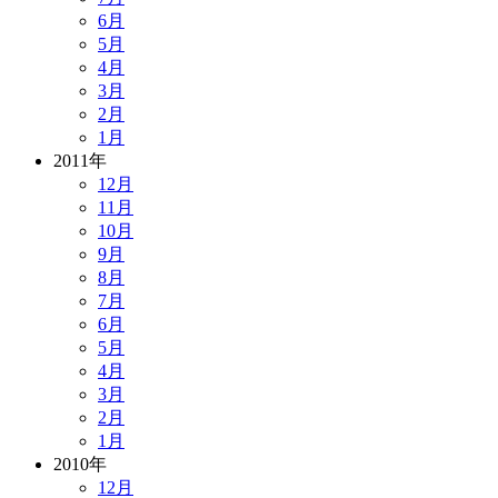
6月
5月
4月
3月
2月
1月
2011年
12月
11月
10月
9月
8月
7月
6月
5月
4月
3月
2月
1月
2010年
12月