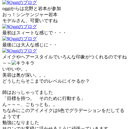
oggiからは北野と岩本が参加
おっ！シンケンジャー岩本
モデルさん、可愛いですね
最初はスィートな感じで・・・
最後には大人な感じに・・
メイクやヘアースタイルでいろんな印象がつくれるのですね
～～
いやいや。。
美容は奥が深い。。。
どうしたらそこまでのレベルにイケるか？
師はおっしゃってました
「目標を持つ。 そのために行動する」
ん～～～、ごもっとも。。
ちなみにこのアイメイクは6色でグラデーションをだしてる
ようです
勉強になりました
サロンでお客様に活かせるように頑張っていきます