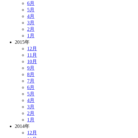
6月
5月
4月
3月
2月
1月
2015年
12月
11月
10月
9月
8月
7月
6月
5月
4月
3月
2月
1月
2014年
12月