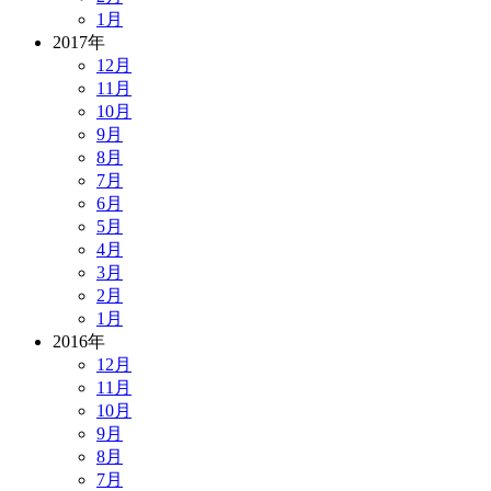
1月
2017年
12月
11月
10月
9月
8月
7月
6月
5月
4月
3月
2月
1月
2016年
12月
11月
10月
9月
8月
7月