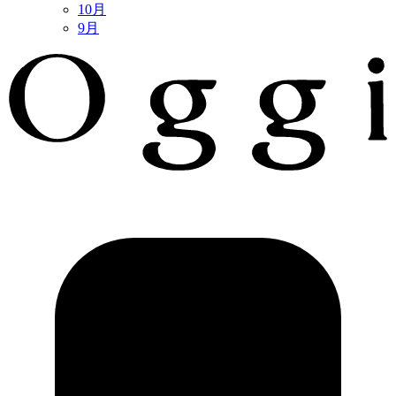
10月
9月