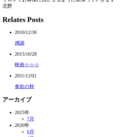
北野
Relates Posts
2010/12/30
感謝
2015/10/28
映画☆☆☆
2011/12/02
食欲の秋
アーカイブ
2025年
7月
2020年
6月