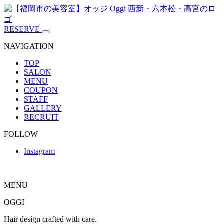
RESERVE
NAVIGATION
TOP
SALON
MENU
COUPON
STAFF
GALLERY
RECRUIT
FOLLOW
Instagram
MENU
OGGI
Hair design crafted with care.