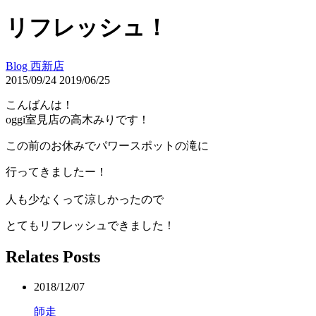
リフレッシュ！
Blog 西新店
2015/09/24
2019/06/25
こんばんは！
oggi室見店の高木みりです！
この前のお休みでパワースポットの滝に
行ってきましたー！
人も少なくって涼しかったので
とてもリフレッシュできました！
Relates Posts
2018/12/07
師走