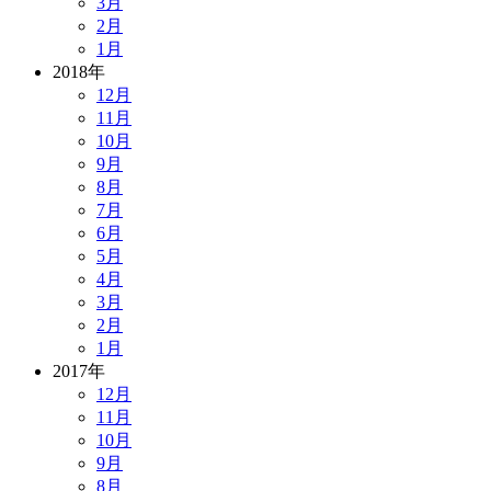
3月
2月
1月
2018年
12月
11月
10月
9月
8月
7月
6月
5月
4月
3月
2月
1月
2017年
12月
11月
10月
9月
8月