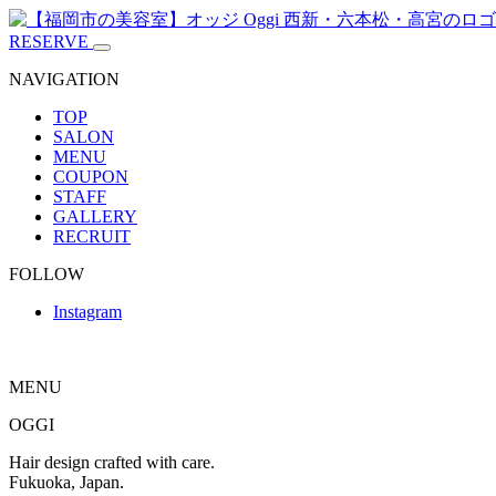
RESERVE
NAVIGATION
TOP
SALON
MENU
COUPON
STAFF
GALLERY
RECRUIT
FOLLOW
Instagram
MENU
OGGI
Hair design crafted with care.
Fukuoka, Japan.