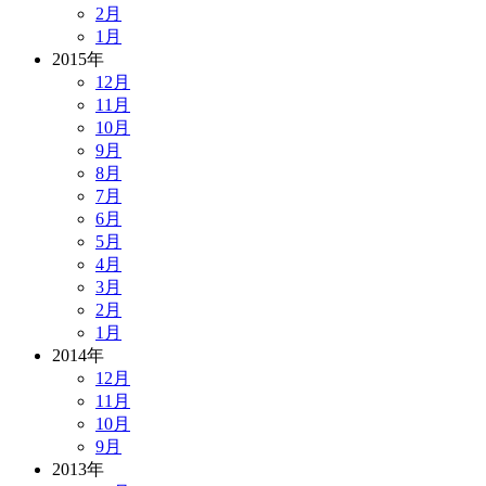
2月
1月
2015年
12月
11月
10月
9月
8月
7月
6月
5月
4月
3月
2月
1月
2014年
12月
11月
10月
9月
2013年