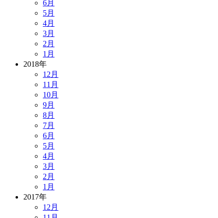
6月
5月
4月
3月
2月
1月
2018年
12月
11月
10月
9月
8月
7月
6月
5月
4月
3月
2月
1月
2017年
12月
11月