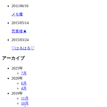
2011/06/16
メモ魔
2015/05/14
営業後★
2015/03/24
♡はるはる♡
アーカイブ
2025年
7月
2020年
6月
4月
2019年
11月
10月