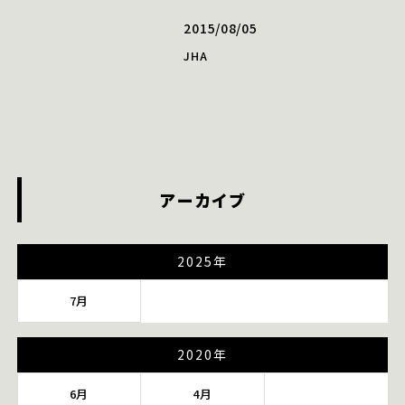
2015/08/05
JHA
アーカイブ
2025年
7月
2020年
6月
4月