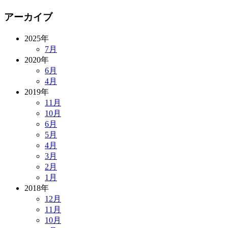
アーカイブ
2025年
7月
2020年
6月
4月
2019年
11月
10月
6月
5月
4月
3月
2月
1月
2018年
12月
11月
10月