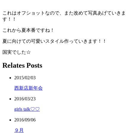
これはオフショットなので、また改めて写真あげていきま
す！！
これから夏本番ですね！
夏に向けての可愛いスタイル作っていきます！！
国実でした☆
Relates Posts
2015/02/03
西新店新年会
2016/03/23
girls talk♡♡
2016/09/06
９月