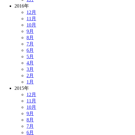
2016年
12月
11月
10月
9月
8月
7月
6月
5月
4月
3月
2月
1月
2015年
12月
11月
10月
9月
8月
7月
6月