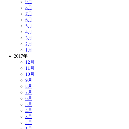
9月
8月
7月
6月
5月
4月
3月
2月
1月
2017年
12月
11月
10月
9月
8月
7月
6月
5月
4月
3月
2月
1月