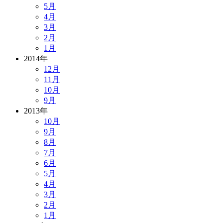
5月
4月
3月
2月
1月
2014年
12月
11月
10月
9月
2013年
10月
9月
8月
7月
6月
5月
4月
3月
2月
1月