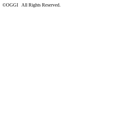
©OGGI All Rights Reserved.