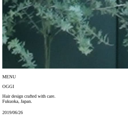
MENU
OGGI
Hair design crafted with care.
Fukuoka, Japan.
2019/06/26