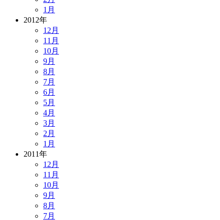
1月
2012年
12月
11月
10月
9月
8月
7月
6月
5月
4月
3月
2月
1月
2011年
12月
11月
10月
9月
8月
7月