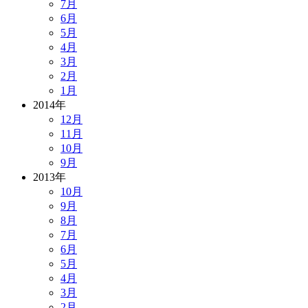
7月
6月
5月
4月
3月
2月
1月
2014年
12月
11月
10月
9月
2013年
10月
9月
8月
7月
6月
5月
4月
3月
2月