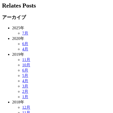
Relates Posts
アーカイブ
2025年
7月
2020年
6月
4月
2019年
11月
10月
6月
5月
4月
3月
2月
1月
2018年
12月
11月