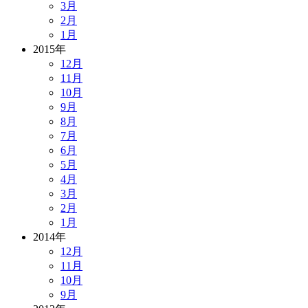
3月
2月
1月
2015年
12月
11月
10月
9月
8月
7月
6月
5月
4月
3月
2月
1月
2014年
12月
11月
10月
9月