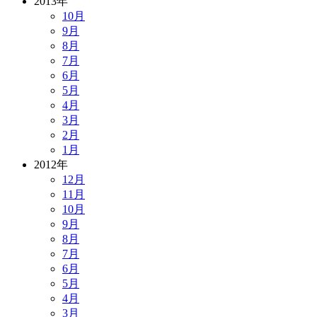
2013年
10月
9月
8月
7月
6月
5月
4月
3月
2月
1月
2012年
12月
11月
10月
9月
8月
7月
6月
5月
4月
3月