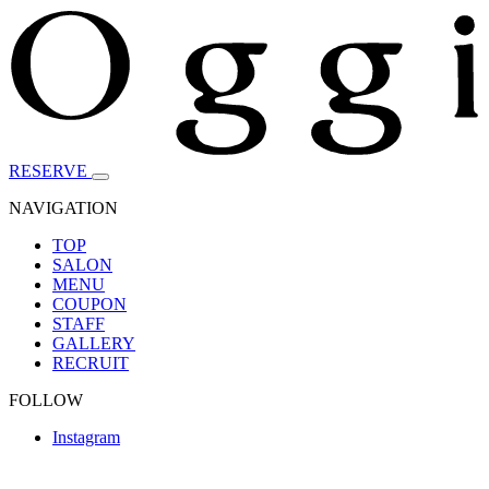
RESERVE
NAVIGATION
TOP
SALON
MENU
COUPON
STAFF
GALLERY
RECRUIT
FOLLOW
Instagram