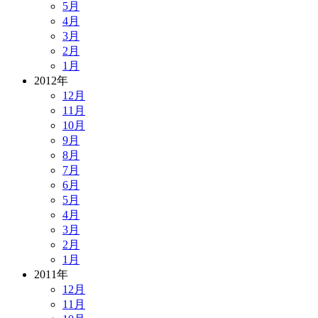
5月
4月
3月
2月
1月
2012年
12月
11月
10月
9月
8月
7月
6月
5月
4月
3月
2月
1月
2011年
12月
11月