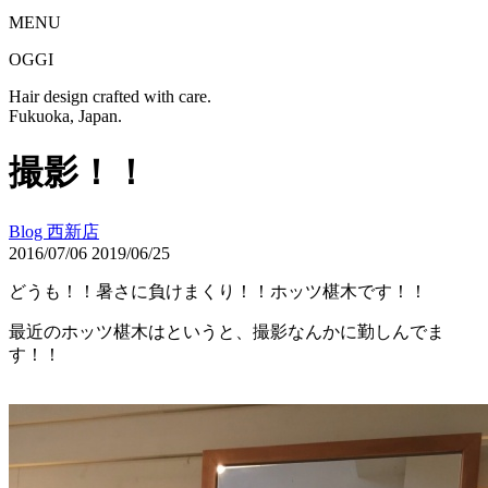
MENU
OGGI
Hair design crafted with care.
Fukuoka, Japan.
撮影！！
Blog 西新店
2016/07/06
2019/06/25
どうも！！暑さに負けまくり！！ホッツ椹木です！！
最近のホッツ椹木はというと、撮影なんかに勤しんでま
す！！