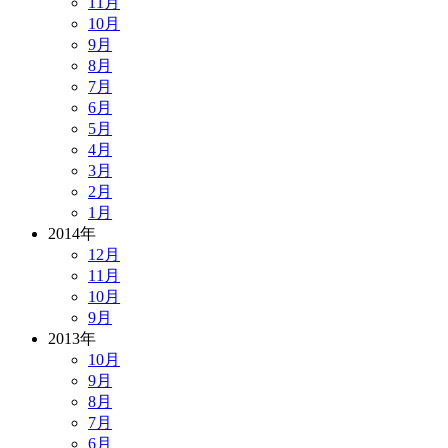
11月
10月
9月
8月
7月
6月
5月
4月
3月
2月
1月
2014年
12月
11月
10月
9月
2013年
10月
9月
8月
7月
6月