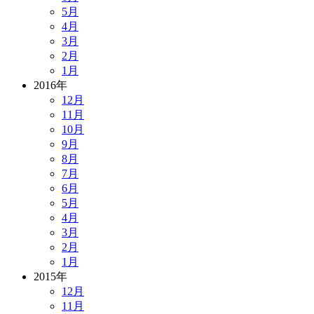
5月
4月
3月
2月
1月
2016年
12月
11月
10月
9月
8月
7月
6月
5月
4月
3月
2月
1月
2015年
12月
11月