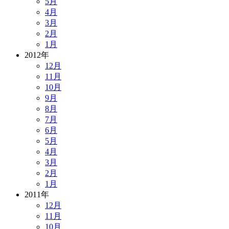
5月
4月
3月
2月
1月
2012年
12月
11月
10月
9月
8月
7月
6月
5月
4月
3月
2月
1月
2011年
12月
11月
10月