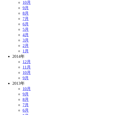
10月
9月
8月
7月
6月
5月
4月
3月
2月
1月
2014年
12月
11月
10月
9月
2013年
10月
9月
8月
7月
6月