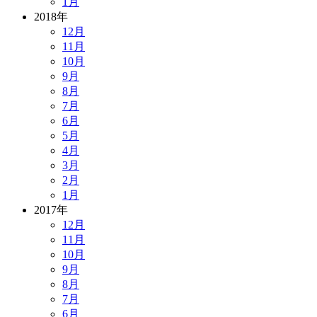
1月
2018年
12月
11月
10月
9月
8月
7月
6月
5月
4月
3月
2月
1月
2017年
12月
11月
10月
9月
8月
7月
6月