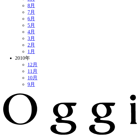
8月
7月
6月
5月
4月
3月
2月
1月
2010年
12月
11月
10月
9月