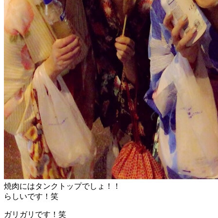
焼肉にはタンクトップでしょ！！
らしいです！笑
ガリガリです！笑