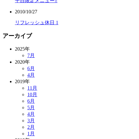
平日限定メニュー‼︎
2010/10/27
リフレッシュ休日 1
アーカイブ
2025年
7月
2020年
6月
4月
2019年
11月
10月
6月
5月
4月
3月
2月
1月