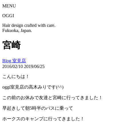
MENU
OGGI
Hair design crafted with care.
Fukuoka, Japan.
宮崎
Blog 室見店
2016/02/10
2019/06/25
こんにちは！
oggi室見店の高木みりです(^^)
この前のお休みで友達と宮崎に行ってきました！
早起きして朝5時半のバスに乗って
ホークスのキャンプに行ってきました！