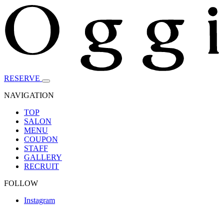
RESERVE
NAVIGATION
TOP
SALON
MENU
COUPON
STAFF
GALLERY
RECRUIT
FOLLOW
Instagram