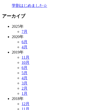
学割はじめました☆
アーカイブ
2025年
7月
2020年
6月
4月
2019年
11月
10月
6月
5月
4月
3月
2月
1月
2018年
12月
11月