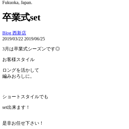
Fukuoka, Japan.
卒業式set
Blog 西新店
2019/03/22
2019/06/25
3月は卒業式シーズンです◎
お客様スタイル
ロングを活かして
編みおろしに。
ショートスタイルでも
set出来ます！
是非お任せ下さい！