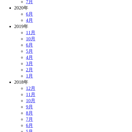
7月
2020年
6月
4月
2019年
11月
10月
6月
5月
4月
3月
2月
1月
2018年
12月
11月
10月
9月
8月
7月
6月
5月