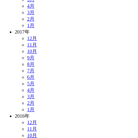
4月
3月
2月
1月
2017年
12月
11月
10月
9月
8月
7月
6月
5月
4月
3月
2月
1月
2016年
12月
11月
10月