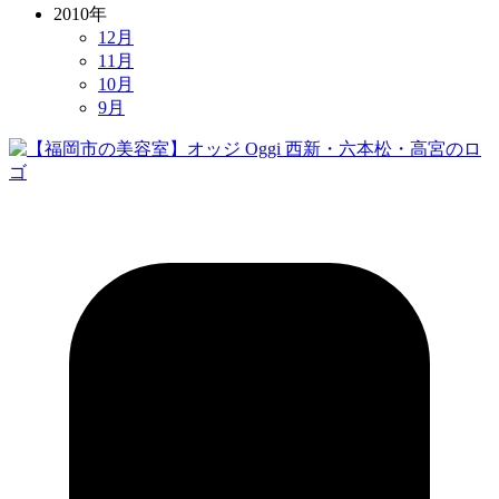
2010年
12月
11月
10月
9月