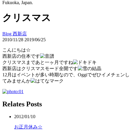
Fukuoka, Japan.
クリスマス
Blog 西新店
2010/11/28
2019/06/25
こんにちは☆
西新店の住本です
クリスマスまであと一ヶ月ですね
西新店はクリスマスモード全開です
12月はイベントが多い時期なので、Oggiでぜひイメチェンし
てみませんか
Relates Posts
2012/01/10
お正月休み☆