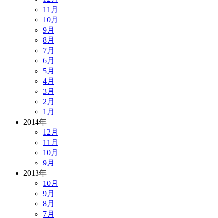
11月
10月
9月
8月
7月
6月
5月
4月
3月
2月
1月
2014年
12月
11月
10月
9月
2013年
10月
9月
8月
7月