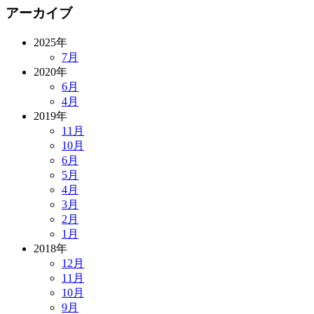
アーカイブ
2025年
7月
2020年
6月
4月
2019年
11月
10月
6月
5月
4月
3月
2月
1月
2018年
12月
11月
10月
9月