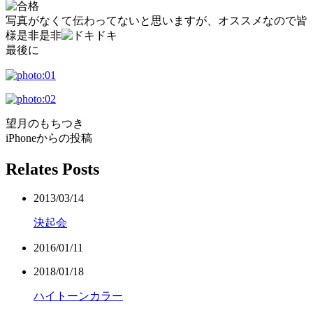
写真がなくて伝わってないと思いますが、オススメなので皆
様是非是非
最後に
望月のもちつき
iPhoneからの投稿
Relates Posts
2013/03/14
決起会
2016/01/11
2018/01/18
ハイトーンカラー