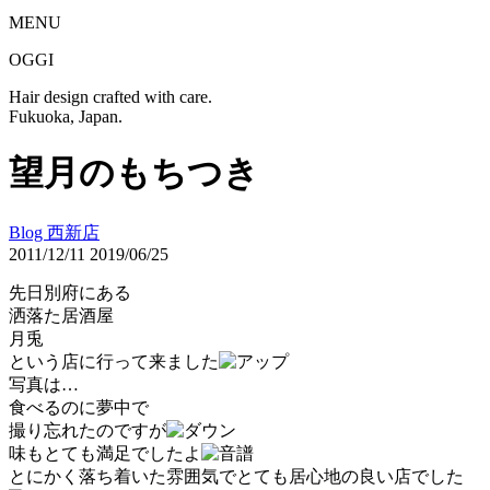
MENU
OGGI
Hair design crafted with care.
Fukuoka, Japan.
望月のもちつき
Blog 西新店
2011/12/11
2019/06/25
先日別府にある
洒落た居酒屋
月兎
という店に行って来ました
写真は…
食べるのに夢中で
撮り忘れたのですが
味もとても満足でしたよ
とにかく落ち着いた雰囲気でとても居心地の良い店でした