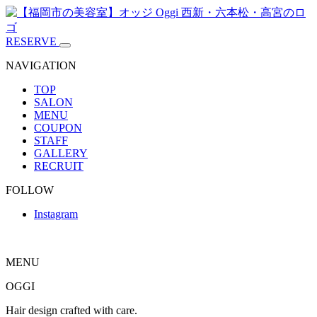
RESERVE
NAVIGATION
TOP
SALON
MENU
COUPON
STAFF
GALLERY
RECRUIT
FOLLOW
Instagram
MENU
OGGI
Hair design crafted with care.