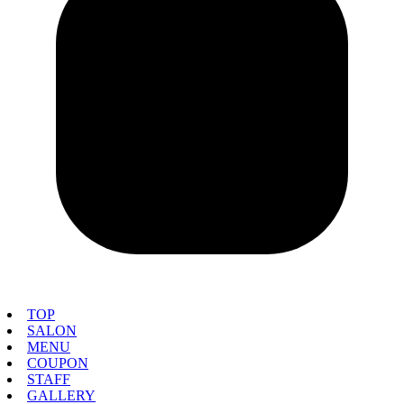
TOP
SALON
MENU
COUPON
STAFF
GALLERY