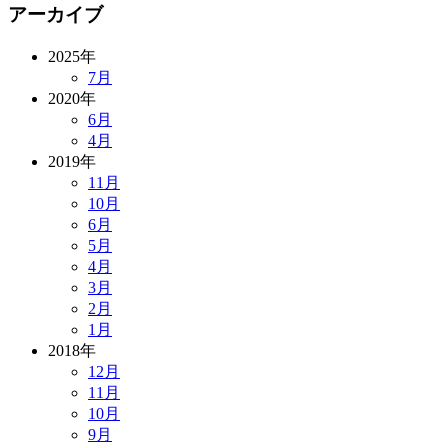
アーカイブ
2025年
7月
2020年
6月
4月
2019年
11月
10月
6月
5月
4月
3月
2月
1月
2018年
12月
11月
10月
9月