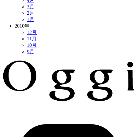
4月
3月
2月
1月
2010年
12月
11月
10月
9月