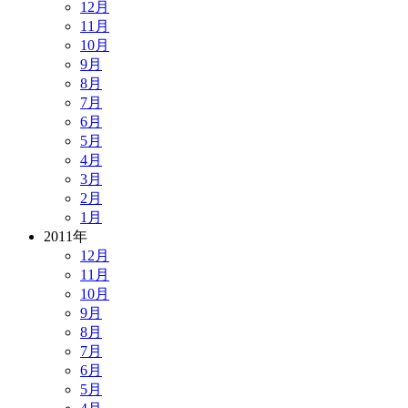
12月
11月
10月
9月
8月
7月
6月
5月
4月
3月
2月
1月
2011年
12月
11月
10月
9月
8月
7月
6月
5月