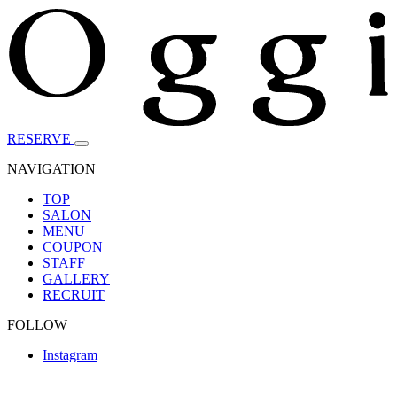
RESERVE
NAVIGATION
TOP
SALON
MENU
COUPON
STAFF
GALLERY
RECRUIT
FOLLOW
Instagram