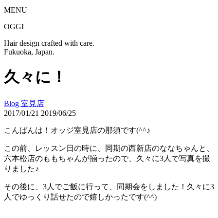
MENU
OGGI
Hair design crafted with care.
Fukuoka, Japan.
久々に！
Blog 室見店
2017/01/21
2019/06/25
こんばんは！オッジ室見店の那須です(^^♪
この前、レッスン日の時に、同期の西新店のななちゃんと、
六本松店のももちゃんが揃ったので、久々に3人で写真を撮
りました♪
その後に、3人でご飯に行って、同期会をしました！久々に3
人でゆっくり話せたので嬉しかったです(^^)