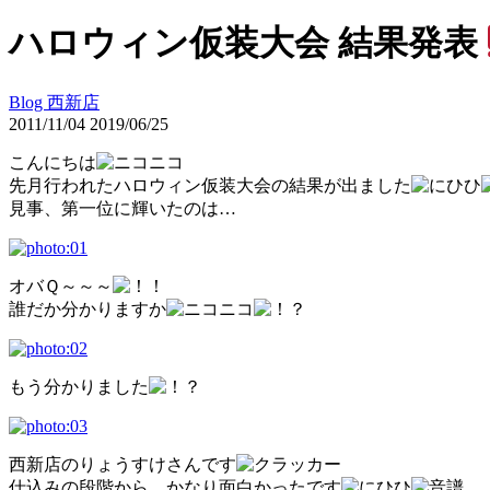
ハロウィン仮装大会 結果発表
Blog 西新店
2011/11/04
2019/06/25
こんにちは
先月行われたハロウィン仮装大会の結果が出ました
見事、第一位に輝いたのは…
オバＱ～～～
誰だか分かりますか
もう分かりました
西新店のりょうすけさんです
仕込みの段階から、かなり面白かったです