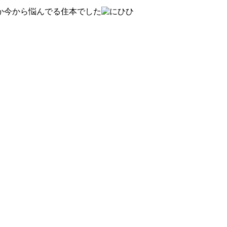
か今から悩んでる住本でした