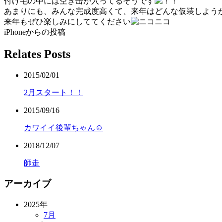
付け毛の中には空き缶が入ってるそうです
あまりにも、みんな完成度高くて、来年はどんな仮装しよう
来年もぜひ楽しみにしててください
iPhoneからの投稿
Relates Posts
2015/02/01
2月スタート！！
2015/09/16
カワイイ後輩ちゃん☺︎
2018/12/07
師走
アーカイブ
2025年
7月