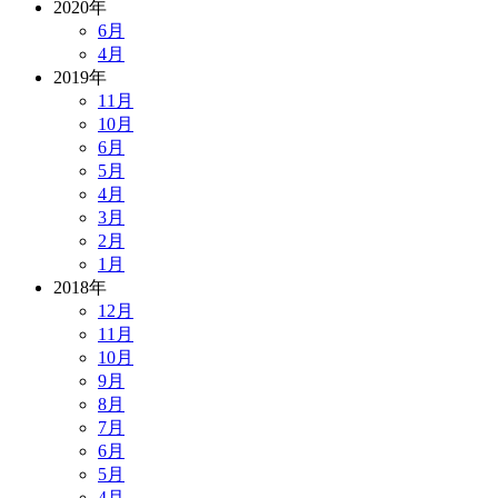
2020年
6月
4月
2019年
11月
10月
6月
5月
4月
3月
2月
1月
2018年
12月
11月
10月
9月
8月
7月
6月
5月
4月