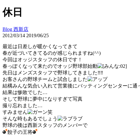
休日
Blog 西新店
2012/03/14
2019/06/25
最近は日差しが暖かくなってきて
春が近づいてきてるのが感じられますね(^^)
今回はオッジスタッフの休日です！
春っぽくなって来たのでオッジ野球部始動
先日はメンズスタッフで野球してきました‼‼
お客さんの野球チームと試合しました
結構みんな気合い入れて営業後にバッティングセンターに通
結果は惨敗でした…
そして野球に夢中になりすぎて写真
撮り忘れました…
すみません
笑
そんな時もあるでしょう
野球の後は西新スタッフのメンバーで
餃子の王将