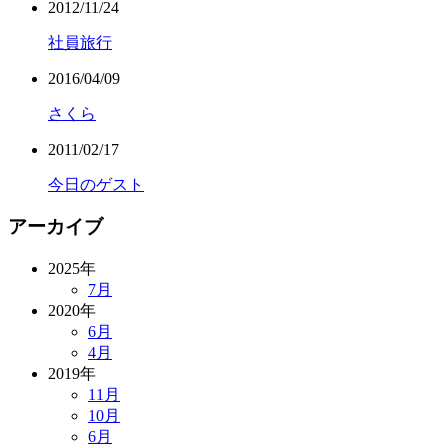
2012/11/24
社員旅行
2016/04/09
さくら
2011/02/17
今日のゲスト
アーカイブ
2025年
7月
2020年
6月
4月
2019年
11月
10月
6月