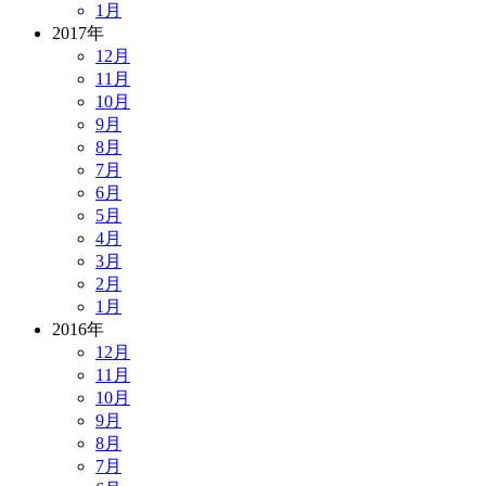
1月
2017年
12月
11月
10月
9月
8月
7月
6月
5月
4月
3月
2月
1月
2016年
12月
11月
10月
9月
8月
7月