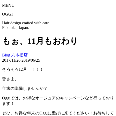
MENU
OGGI
Hair design crafted with care.
Fukuoka, Japan.
もぉ、11月もおわり
Blog 六本松店
2017/11/26
2019/06/25
そろそろ12月！！！！
皆さま、
年末の準備しませんか？
Oggiでは、お得なオージュアのキャンペーンなど行っており
ます！
ぜひ、お得な年末のOggiに遊びに来てください！お待ちして