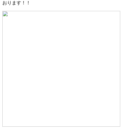
おります！！