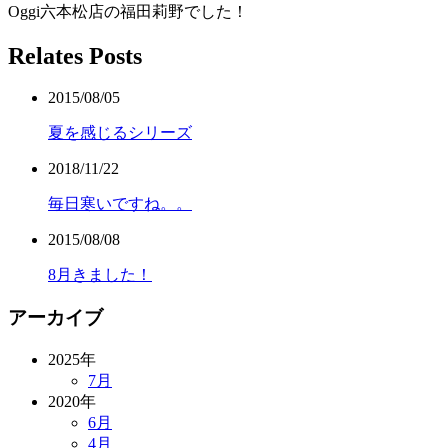
Oggi六本松店の福田莉野でした！
Relates Posts
2015/08/05
夏を感じるシリーズ
2018/11/22
毎日寒いですね。。
2015/08/08
8月きました！
アーカイブ
2025年
7月
2020年
6月
4月