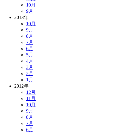
10月
9月
2013年
10月
9月
8月
7月
6月
5月
4月
3月
2月
1月
2012年
12月
11月
10月
9月
8月
7月
6月