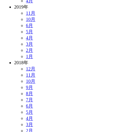
4月
2019年
11月
10月
6月
5月
4月
3月
2月
1月
2018年
12月
11月
10月
9月
8月
7月
6月
5月
4月
3月
2月