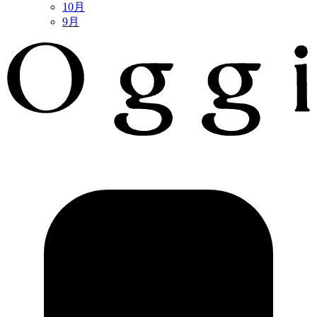
10月
9月