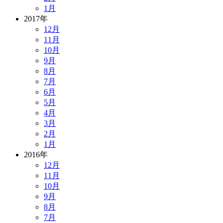
1月
2017年
12月
11月
10月
9月
8月
7月
6月
5月
4月
3月
2月
1月
2016年
12月
11月
10月
9月
8月
7月