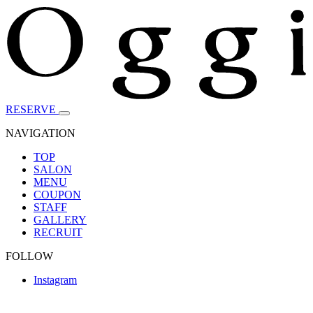
RESERVE
NAVIGATION
TOP
SALON
MENU
COUPON
STAFF
GALLERY
RECRUIT
FOLLOW
Instagram