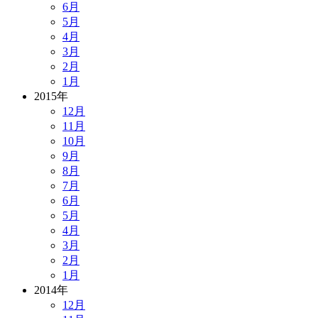
6月
5月
4月
3月
2月
1月
2015年
12月
11月
10月
9月
8月
7月
6月
5月
4月
3月
2月
1月
2014年
12月