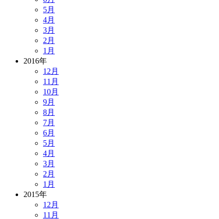
5月
4月
3月
2月
1月
2016年
12月
11月
10月
9月
8月
7月
6月
5月
4月
3月
2月
1月
2015年
12月
11月