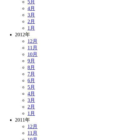
5月
4月
3月
2月
1月
2012年
12月
11月
10月
9月
8月
7月
6月
5月
4月
3月
2月
1月
2011年
12月
11月
10月