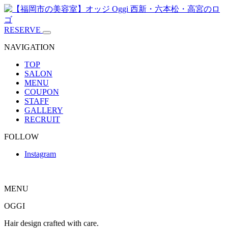
RESERVE
NAVIGATION
TOP
SALON
MENU
COUPON
STAFF
GALLERY
RECRUIT
FOLLOW
Instagram
MENU
OGGI
Hair design crafted with care.