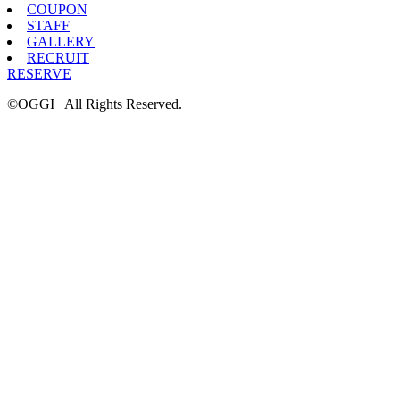
COUPON
STAFF
GALLERY
RECRUIT
RESERVE
©OGGI All Rights Reserved.