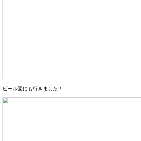
ビール園にも行きました！