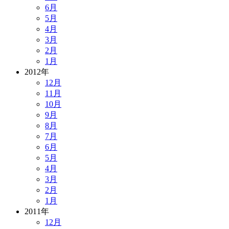
6月
5月
4月
3月
2月
1月
2012年
12月
11月
10月
9月
8月
7月
6月
5月
4月
3月
2月
1月
2011年
12月