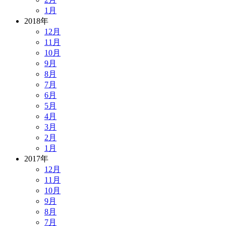
1月
2018年
12月
11月
10月
9月
8月
7月
6月
5月
4月
3月
2月
1月
2017年
12月
11月
10月
9月
8月
7月