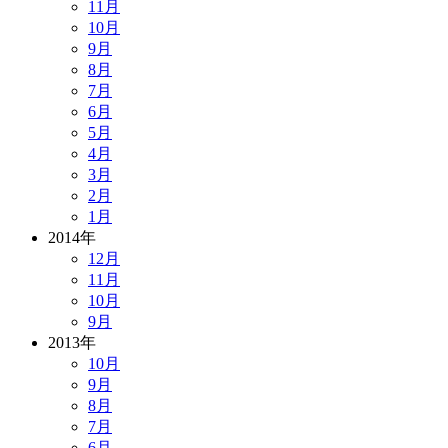
11月
10月
9月
8月
7月
6月
5月
4月
3月
2月
1月
2014年
12月
11月
10月
9月
2013年
10月
9月
8月
7月
6月