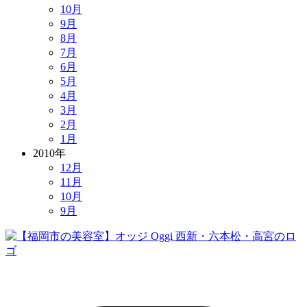
10月
9月
8月
7月
6月
5月
4月
3月
2月
1月
2010年
12月
11月
10月
9月