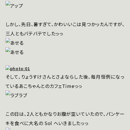
しかし、先日、暑すぎて、かわいいこは見つかったんですが、
三人ともバテバテでしたっっ
そして、りょうすけさんとさよならした後、毎月恒例になっ
ているあこちゃんとのカフェTimeっっ
この日は、2人ともかなりお腹が空いていたので、パンケー
キを食べに大名の Sol へいきましたっっ