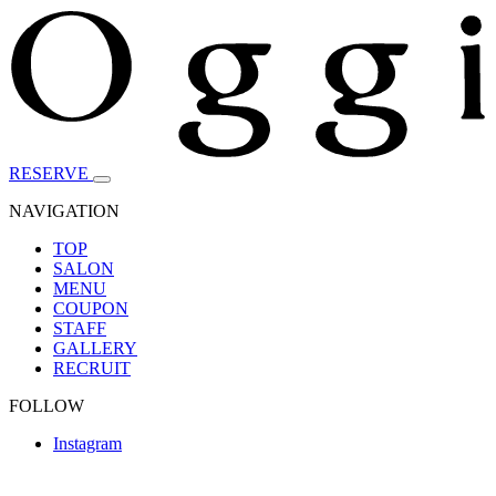
RESERVE
NAVIGATION
TOP
SALON
MENU
COUPON
STAFF
GALLERY
RECRUIT
FOLLOW
Instagram