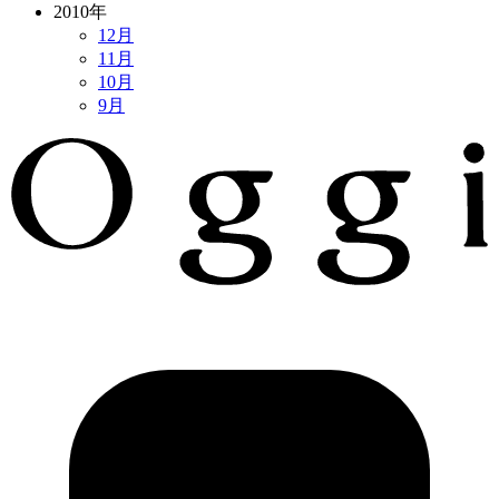
2010年
12月
11月
10月
9月