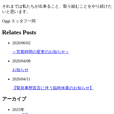
それまでは私たちが出来ること、取り組むことをやり続けた
いと思います。
Oggi スッタフ一同
Relates Posts
2020/06/02
＜営業時間の変更のお知らせ＞
2020/04/08
お知らせ
2020/04/11
【緊急事態宣言に伴う臨時休業のお知らせ】
アーカイブ
2025年