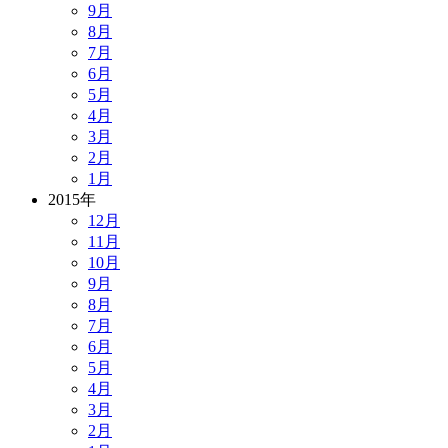
9月
8月
7月
6月
5月
4月
3月
2月
1月
2015年
12月
11月
10月
9月
8月
7月
6月
5月
4月
3月
2月