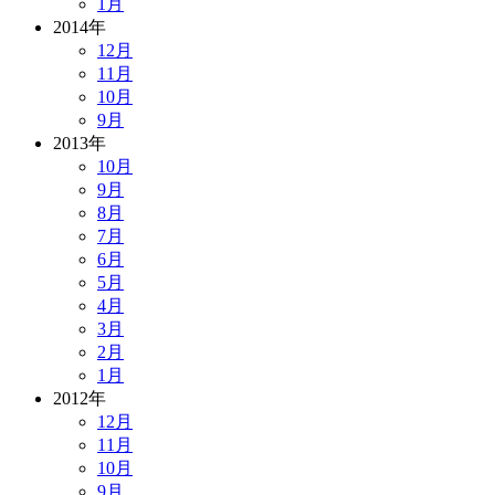
1月
2014年
12月
11月
10月
9月
2013年
10月
9月
8月
7月
6月
5月
4月
3月
2月
1月
2012年
12月
11月
10月
9月