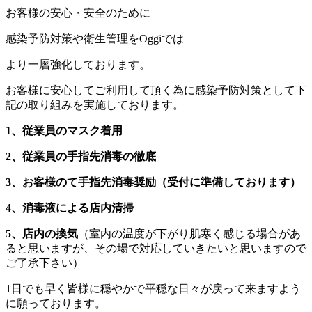
お客様の安心・安全のために
感染予防対策や衛生管理をOggiでは
より一層強化しております。
お客様に安心してご利用して頂く為に感染予防対策として下
記の取り組みを実施しております。
1、従業員のマスク着用
2、従業員の手指先消毒の徹底
3、お客様のて手指先消毒奨励（受付に準備しております）
4、消毒液による店内清掃
5、店内の換気
（室内の温度が下がり肌寒く感じる場合があ
ると思いますが、その場で対応していきたいと思いますので
ご了承下さい）
1日でも早く皆様に穏やかで平穏な日々が戻って来ますよう
に願っております。