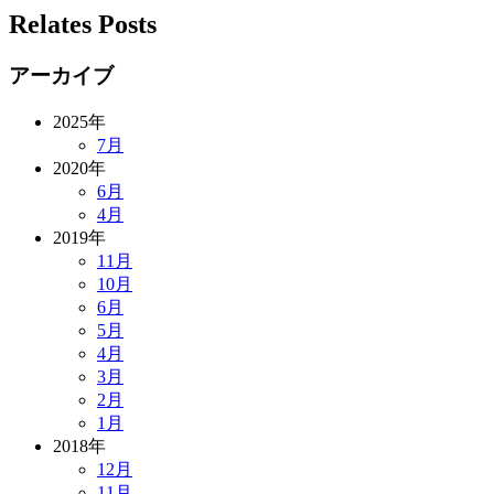
Relates Posts
アーカイブ
2025年
7月
2020年
6月
4月
2019年
11月
10月
6月
5月
4月
3月
2月
1月
2018年
12月
11月