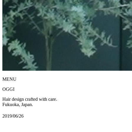
MENU
OGGI
Hair design crafted with care.
Fukuoka, Japan.
2019/06/26