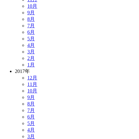
10月
9月
8月
7月
6月
5月
4月
3月
2月
1月
2017年
12月
11月
10月
9月
8月
7月
6月
5月
4月
3月