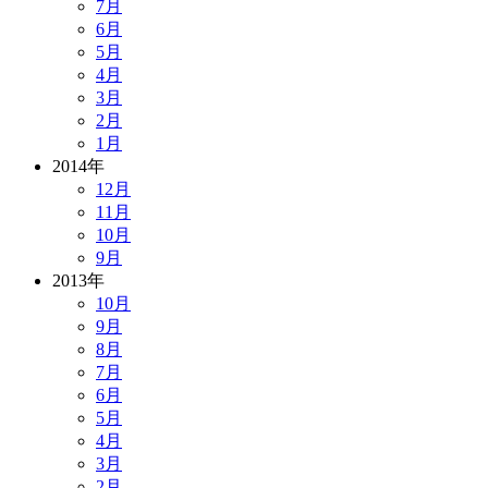
7月
6月
5月
4月
3月
2月
1月
2014年
12月
11月
10月
9月
2013年
10月
9月
8月
7月
6月
5月
4月
3月
2月