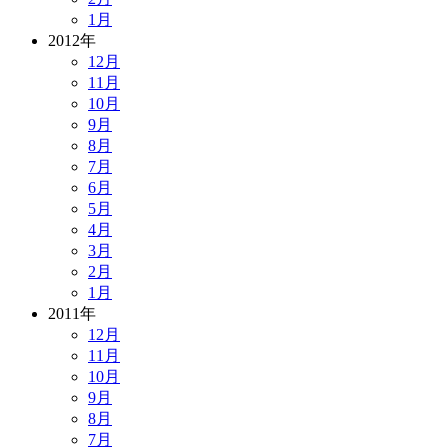
1月
2012年
12月
11月
10月
9月
8月
7月
6月
5月
4月
3月
2月
1月
2011年
12月
11月
10月
9月
8月
7月