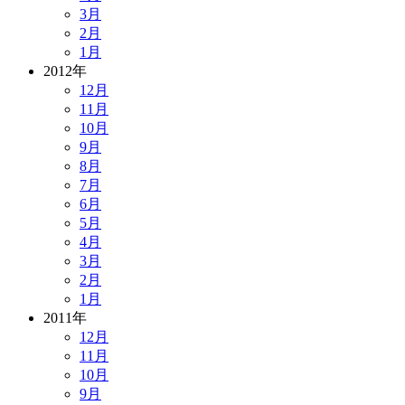
3月
2月
1月
2012年
12月
11月
10月
9月
8月
7月
6月
5月
4月
3月
2月
1月
2011年
12月
11月
10月
9月