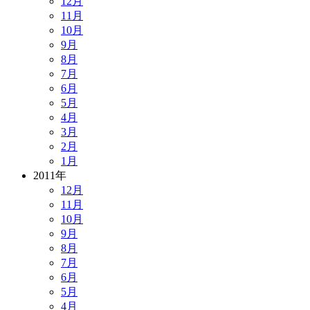
12月
11月
10月
9月
8月
7月
6月
5月
4月
3月
2月
1月
2011年
12月
11月
10月
9月
8月
7月
6月
5月
4月