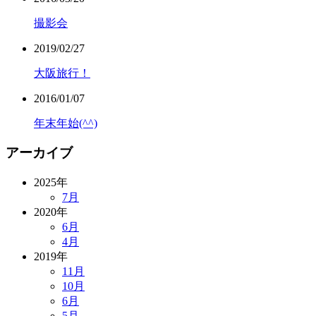
撮影会
2019/02/27
大阪旅行！
2016/01/07
年末年始(^^)
アーカイブ
2025年
7月
2020年
6月
4月
2019年
11月
10月
6月
5月