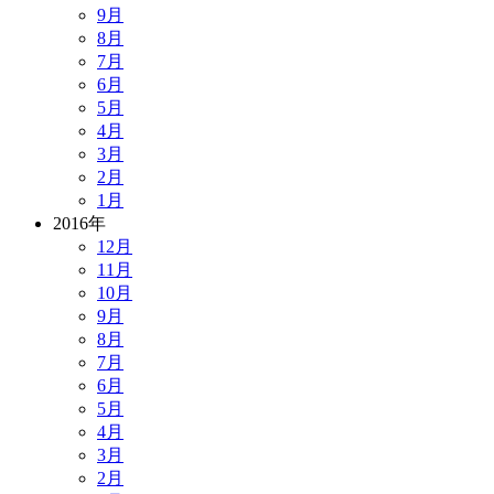
9月
8月
7月
6月
5月
4月
3月
2月
1月
2016年
12月
11月
10月
9月
8月
7月
6月
5月
4月
3月
2月