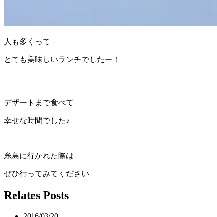
人も多くって
とても美味しいランチでしたー！
デザートまで食べて
幸せな時間でした♪
糸島に行かれた際は
ぜひ行ってみてください！
Relates Posts
2016/03/20