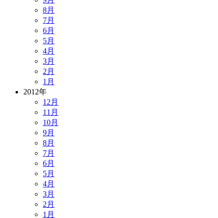
8月
7月
6月
5月
4月
3月
2月
1月
2012年
12月
11月
10月
9月
8月
7月
6月
5月
4月
3月
2月
1月