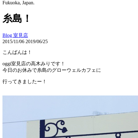
Fukuoka, Japan.
糸島！
Blog 室見店
2015/11/06
2019/06/25
こんばんは！
oggi室見店の高木みりです！
今日のお休みで糸島のグローウェルカフェに
行ってきましたー！