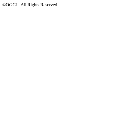
©OGGI All Rights Reserved.