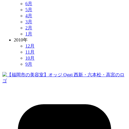
6月
5月
4月
3月
2月
1月
2010年
12月
11月
10月
9月