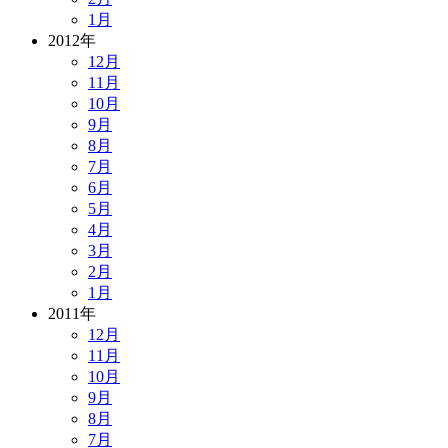
1月
2012年
12月
11月
10月
9月
8月
7月
6月
5月
4月
3月
2月
1月
2011年
12月
11月
10月
9月
8月
7月