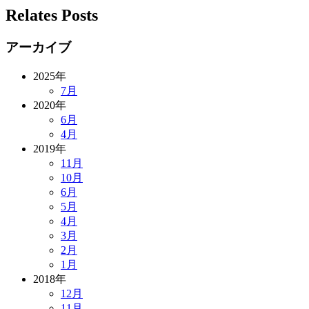
Relates Posts
アーカイブ
2025年
7月
2020年
6月
4月
2019年
11月
10月
6月
5月
4月
3月
2月
1月
2018年
12月
11月