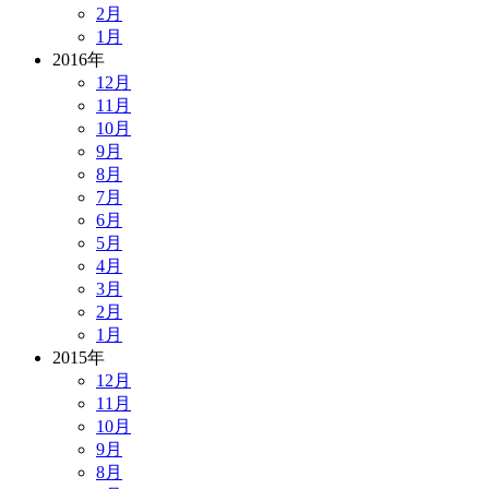
2月
1月
2016年
12月
11月
10月
9月
8月
7月
6月
5月
4月
3月
2月
1月
2015年
12月
11月
10月
9月
8月