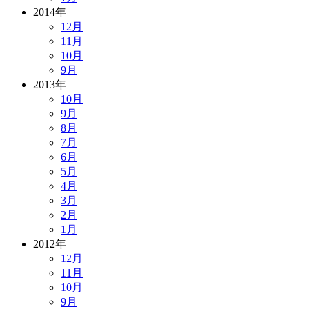
2014年
12月
11月
10月
9月
2013年
10月
9月
8月
7月
6月
5月
4月
3月
2月
1月
2012年
12月
11月
10月
9月