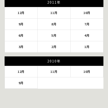
2011年
12月
11月
10月
9月
8月
7月
6月
5月
4月
3月
2月
1月
2010年
12月
11月
10月
9月