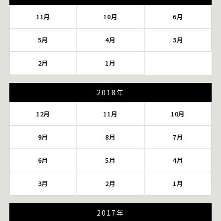
11月
10月
6月
5月
4月
3月
2月
1月
2018年
12月
11月
10月
9月
8月
7月
6月
5月
4月
3月
2月
1月
2017年