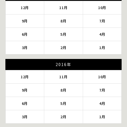
12月
11月
10月
9月
8月
7月
6月
5月
4月
3月
2月
1月
2016年
12月
11月
10月
9月
8月
7月
6月
5月
4月
3月
2月
1月