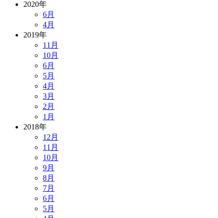
2020年
6月
4月
2019年
11月
10月
6月
5月
4月
3月
2月
1月
2018年
12月
11月
10月
9月
8月
7月
6月
5月