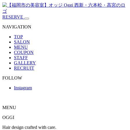
RESERVE
NAVIGATION
TOP
SALON
MENU
COUPON
STAFF
GALLERY
RECRUIT
FOLLOW
Instagram
MENU
OGGI
Hair design crafted with care.