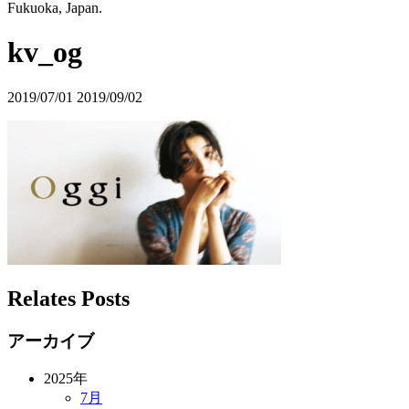
Fukuoka, Japan.
kv_og
2019/07/01
2019/09/02
Relates Posts
アーカイブ
2025年
7月